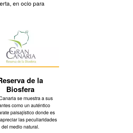
erta, en ocio para
Reserva de la
Clima
Biosfera
Con temperaturas medias an
que oscilan entre los 18 y 
Canaria se muestra a sus
grados centígrados, Gran Ca
tantes como un auténtico
mantiene un clima primaveral
rate paisajístico donde es
el año.
 apreciar las peculiaridades
del medio natural.