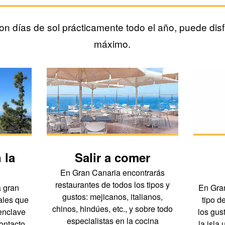
n días de sol prácticamente todo el año, puede disfrut
máximo.
 la
Salir a comer
En Gran Canaria encontrarás
restaurantes de todos los tipos y
 gran
En Gran
gustos: mejicanos, italianos,
ales que
tipo d
chinos, hindúes, etc., y sobre todo
 enclave
los gust
especialistas en la cocina
contacto
la isla