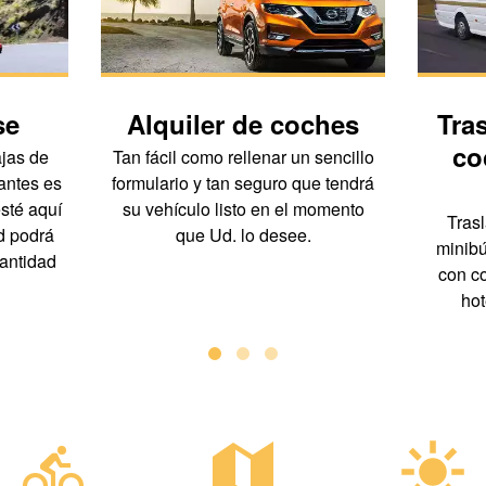
se
Alquiler de coches
Tra
co
jas de
Tan fácil como rellenar un sencillo
antes es
formulario y tan seguro que tendrá
sté aquí
su vehículo listo en el momento
Trasl
d podrá
que Ud. lo desee.
minibú
cantidad
con co
hot