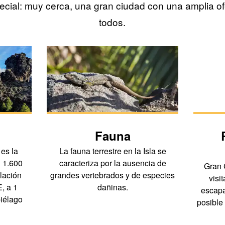
cial: muy cerca, una gran ciudad con una amplia of
todos.
Fauna
es la
La fauna terrestre en la Isla se
i 1.600
caracteriza por la ausencia de
Gran 
lación
grandes vertebrados y de especies
visi
, a 1
dañinas.
escapa
piélago
posible