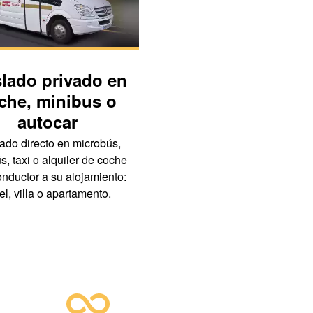
slado privado en
Hoteles
che, minibus o
Gran Canaria dispone una a
autocar
oferta alojativa para todos 
gustos y presupuestos. Pu
ado directo en microbús,
elegir entre estar en medio d
s, taxi o alquiler de coche
principales zonas turísticas 
nductor a su alojamiento:
zonas más tranquilas.
el, villa o apartamento.