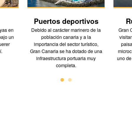
Puertos deportivos
R
ayas en
Debido al carácter marinero de la
Gran C
bajo un
población canaria y a la
visit
uerer
importancia del sector turístico,
paisa
í.
Gran Canaria se ha dotado de una
microc
infraestructura portuaria muy
uno de 
completa.