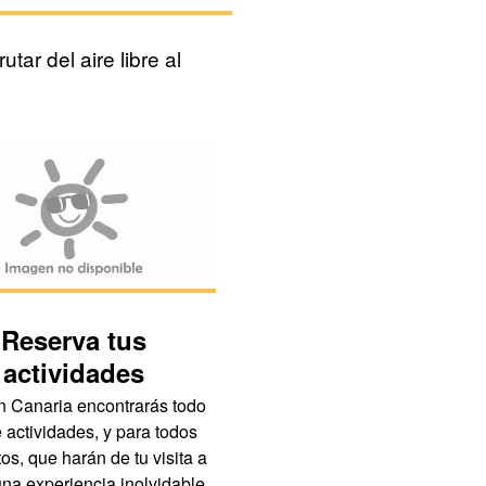
ar del aire libre al
Reserva tus
De compras
actividades
Si por algo es conocida G
Canaria es por sus grandes 
 Canaria encontrarás todo
para compras, ya sean gra
e actividades, y para todos
áreas como grandes supercif
os, que harán de tu visita a
 una experiencia inolvidable