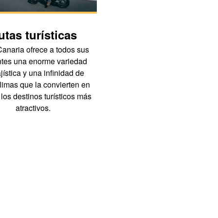
utas turísticas
Paisajes natural
anaria ofrece a todos sus
La ocupación y utilización 
antes una enorme variedad
espacio ha llevado a la
jística y una infinidad de
construcción de paisajes, sin
limas que la convierten en
que sería imposible entende
los destinos turísticos más
geografía de Gran Canari
atractivos.