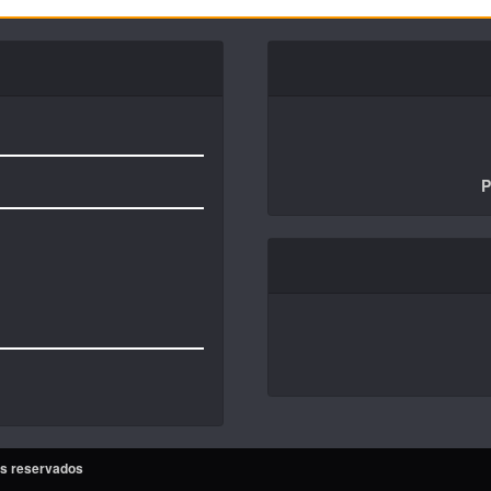
P
os reservados