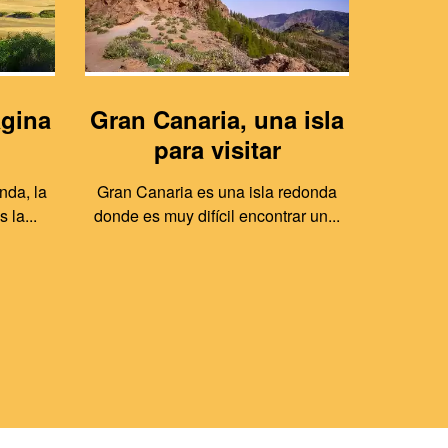
agina
Gran Canaria, una isla
Gra
para visitar
nda, la
Gran Canaria es una isla redonda
Musica 
 la...
donde es muy difícil encontrar un...
teatr