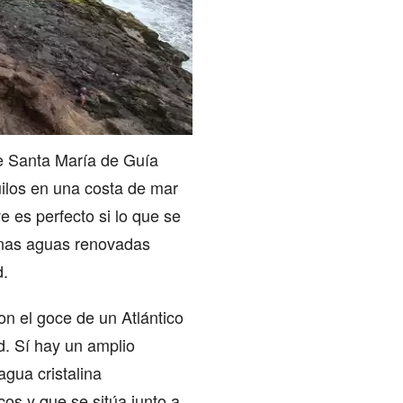
de Santa María de Guía
uilos en una costa de mar
 es perfecto si lo que se
linas aguas renovadas
d.
n el goce de un Atlántico
. Sí hay un amplio
agua cristalina
os y que se sitúa junto a