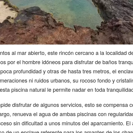
tos al mar abierto, este rincón cercano a la localidad 
os por el hombre idóneos para disfrutar de baños tranq
oca profundidad y otras de hasta tres metros, el enclave
omeraciones ni ruidos urbanos, su rocoso fondo y crista
esta piscina natural le permite nadar en toda tranquilida
ide disfrutar de algunos servicios, esto se compensa co
rgo, renueva el agua de ambas piscinas con regularidad
ceso sin dificultad a unos minutos del aparcamiento. El 
so de un enclave referente para los amantes de los charc