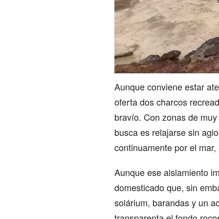
Aunque conviene estar aten
oferta dos charcos recread
bravío. Con zonas de muy p
busca es relajarse sin agl
continuamente por el mar, 
Aunque ese aislamiento imp
domesticado que, sin emba
solárium, barandas y un ac
transparenta el fondo roco