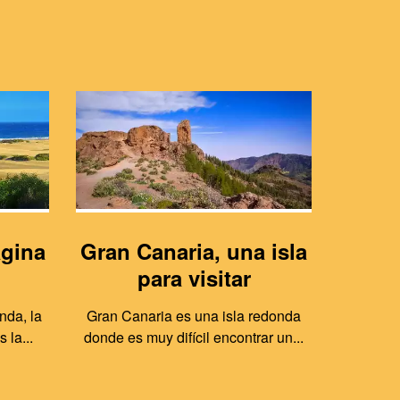
agina
Gran Canaria, una isla
Gra
para visitar
nda, la
Gran Canaria es una isla redonda
Musica 
 la...
donde es muy difícil encontrar un...
teatr