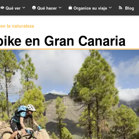
Qué ver
Qué hacer
Organice su viaje
Blog
en la naturaleza
ike en Gran Canaria