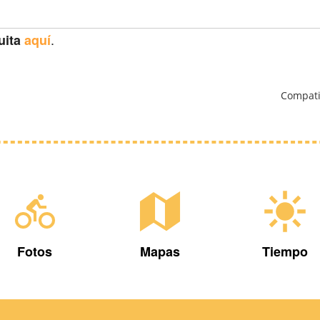
.
uita
aquí
Compati
Fotos
Mapas
Tiempo