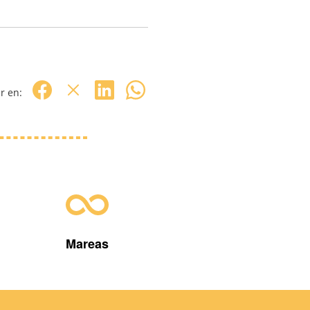
r en:
Mareas